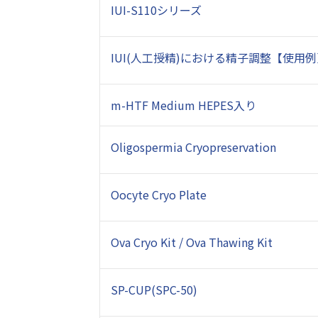
IUI-S110シリーズ
IUI(人工授精)における精子調整【使用
m-HTF Medium HEPES入り
Oligospermia Cryopreservation
Oocyte Cryo Plate
Ova Cryo Kit / Ova Thawing Kit
SP-CUP
(SPC-50)