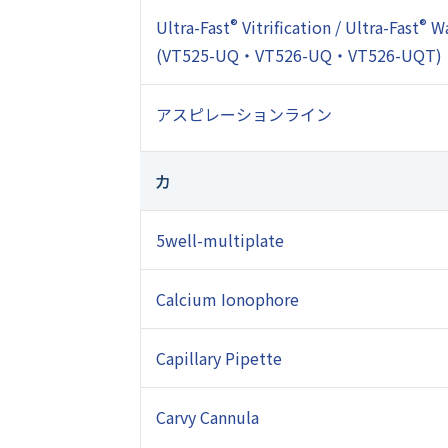
Ultra-Fast
®
Vitrification / Ultra-Fast
®
Wa
(VT525-UQ・VT526-UQ・VT526-UQT)
アスピレーションライン
カ
5well-multiplate
Calcium Ionophore
Capillary Pipette
Carvy Cannula