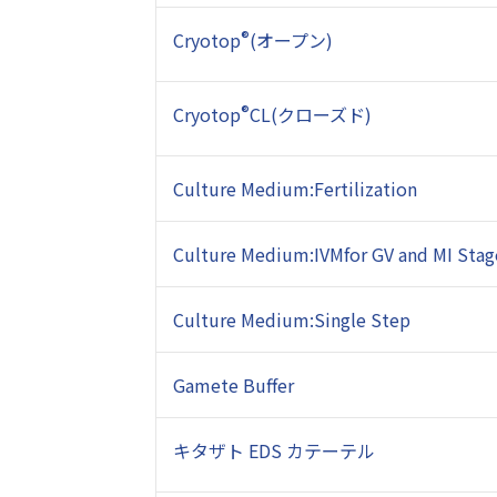
Cryotop
®
(オープン)
Cryotop
®
CL(クローズド)
Culture Medium:Fertilization
Culture Medium:IVM
for GV and MI Sta
Culture Medium:Single Step
Gamete Buffer
キタザト EDS カテーテル