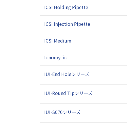
ICSI Holding Pipette
ICSI Injection Pipette
ICSI Medium
Ionomycin
IUI-End Holeシリーズ
IUI-Round Tipシリーズ
IUI-S070シリーズ