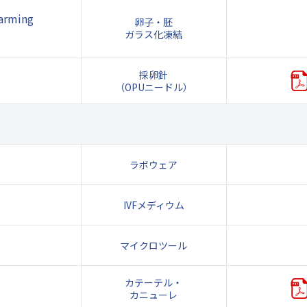
rming
卵子・胚
ガラス化凍結
採卵針
（OPUニードル）
ラボウェア
IVFメディウム
マイクロツール
カテーテル・
カニューレ