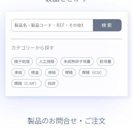
検索
カテゴリーから探す
精子処理
人工授精
未成熟卵子培養
胚培養
凍結
検査
移植
媒精
媒精（ICSI）
媒精（C-IVF）
採卵
製品のお問合せ・ご注文