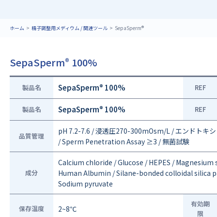
ホーム
精子調整用メディウム / 関連ツール
SepaSperm®
SepaSperm
100%
®
®
SepaSperm
100%
製品名
REF
®
SepaSperm
100%
製品名
REF
pH 7.2-7.6 / 浸透圧270-300mOsm/L / エンドトキシン<
品質管理
/ Sperm Penetration Assay ≥3 / 無菌試験
Calcium chloride / Glucose / HEPES / Magnesium
成分
Human Albumin / Silane-bonded colloidal silica p
Sodium pyruvate
有効期
保存温度
2~8℃
限