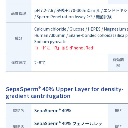
pH 7.2-7.6 / 浸透圧270-300mOsm/L / エンドトキシン<
品質管理
/ Sperm Penetration Assay ≥3 / 無菌試験
Calcium chloride / Glucose / HEPES / Magnesium
Human Albumin / Silane-bonded colloidal silica p
成分
Sodium pyruvate
コードに「R」あり :Phenol Red
有効期
保存温度
2~8℃
限
SepaSperm
40% Upper Layer for density-
®
gradient centrifugation
®
SepaSperm
40%
製品名
REF
®
SepaSperm
40% フェノールレッ
製品名
REF