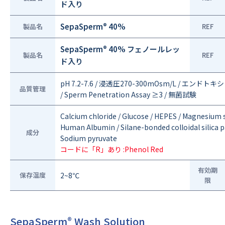
ド入り
®
SepaSperm
40%
製品名
REF
®
SepaSperm
40% フェノールレッ
製品名
REF
ド入り
pH 7.2-7.6 / 浸透圧270-300mOsm/L / エンドトキシン<
品質管理
/ Sperm Penetration Assay ≥3 / 無菌試験
Calcium chloride / Glucose / HEPES / Magnesium
Human Albumin / Silane-bonded colloidal silica p
成分
Sodium pyruvate
コードに「R」あり :Phenol Red
有効期
保存温度
2~8℃
限
SepaSperm
Wash Solution
®