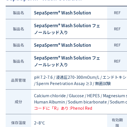
®
SepaSperm
Wash Solution
製品名
REF
®
SepaSperm
Wash Solution フェ
製品名
REF
ノールレッド入り
®
SepaSperm
Wash Solution
製品名
REF
®
SepaSperm
Wash Solution フェ
製品名
REF
ノールレッド入り
pH 7.2-7.6 / 浸透圧270-300mOsm/L / エンドトキシン<
品質管理
/ Sperm Penetration Assay ≥3 / 無菌試験
Calcium chloride / Glucose / HEPES / Magnesium
成分
Human Albumin / Sodium bicarbonate / Sodium ch
コードに「R」あり :Phenol Red
有効期
保存温度
2~8℃
限