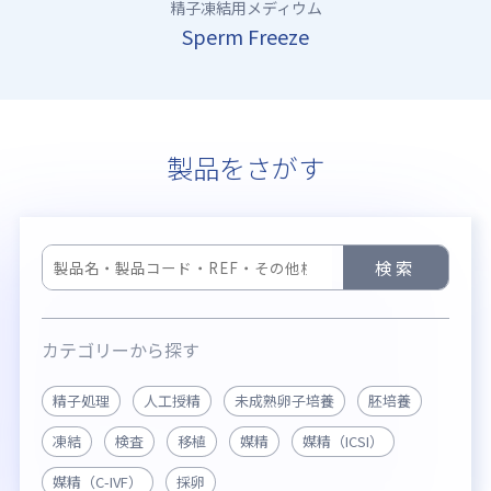
be
精子凍結用メディウム
Sperm Freeze
製品をさがす
検索
カテゴリーから探す
精子処理
人工授精
未成熟卵子培養
胚培養
凍結
検査
移植
媒精
媒精（ICSI）
媒精（C-IVF）
採卵