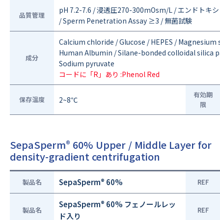
pH 7.2-7.6 / 浸透圧270-300mOsm/L / エンドトキシン<
品質管理
/ Sperm Penetration Assay ≥3 / 無菌試験
Calcium chloride / Glucose / HEPES / Magnesium
Human Albumin / Silane-bonded colloidal silica p
成分
Sodium pyruvate
コードに「R」あり :Phenol Red
有効期
保存温度
2~8℃
限
SepaSperm
60% Upper / Middle Layer for
®
density-gradient centrifugation
®
SepaSperm
60%
製品名
REF
®
SepaSperm
60% フェノールレッ
製品名
REF
ド入り