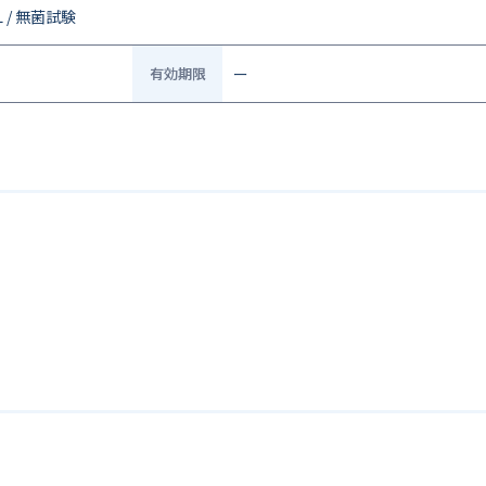
L / 無菌試験
有効期限
ー