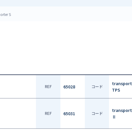
orter S
transport
REF
65028
コード
TPS
transport
REF
65031
コード
Ⅱ