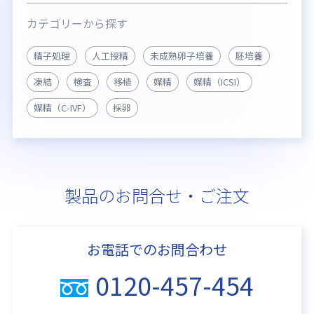
カテゴリーから探す
精子処理
人工授精
未成熟卵子培養
胚培養
凍結
検査
移植
媒精
媒精（ICSI）
媒精（C-IVF）
採卵
製品のお問合せ・ご注文
お電話でのお問合わせ
0120-457-454