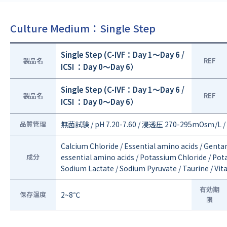
Culture Medium：Single Step
Single Step (C-IVF：Day 1～Day 6 /
製品名
REF
ICSI ：Day 0～Day 6）
Single Step (C-IVF：Day 1～Day 6 /
製品名
REF
ICSI ：Day 0～Day 6）
品質管理
無菌試験 / pH 7.20-7.60 / 浸透圧 270-295mOsｍ/L
Calcium Chloride / Essential amino acids / Gent
成分
essential amino acids / Potassium Chloride / Po
Sodium Lactate / Sodium Pyruvate / Taurine / Vi
有効期
保存温度
2~8℃
限