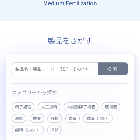
Medium:Fertilization
H
製品をさがす
検索
カテゴリーから探す
精子処理
人工授精
未成熟卵子培養
胚培養
凍結
検査
移植
媒精
媒精（ICSI）
媒精（C-IVF）
採卵